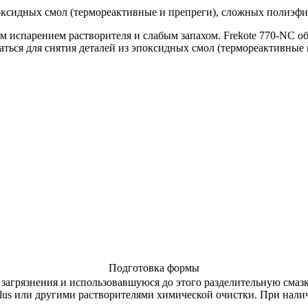
эпоксидных смол (термореактивные и препреги), сложных полиэф
м испарением растворителя и слабым запахом. Frekote 770-NC об
ваться для снятия деталей из эпоксидных смол (термореактивные
Подготовка формы
загрязнения и использовавшуюся до этого разделительную смазк
lus или другими растворителями химической очистки. При нал