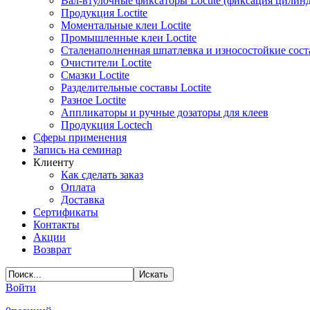
Вал-втулочные фиксаторы Loctite (фиксация цилин
Продукция Loctite
Моментальные клеи Loctite
Промышленные клеи Loctite
Сталенаполненная шпатлевка и износостойкие сос
Очистители Loctite
Смазки Loctite
Разделительные составы Loctite
Разное Loctite
Аппликаторы и ручные дозаторы для клеев
Продукция Loctech
Сферы применения
Запись на семинар
Клиенту
Как сделать заказ
Оплата
Доставка
Сертификаты
Контакты
Акции
Возврат
Войти