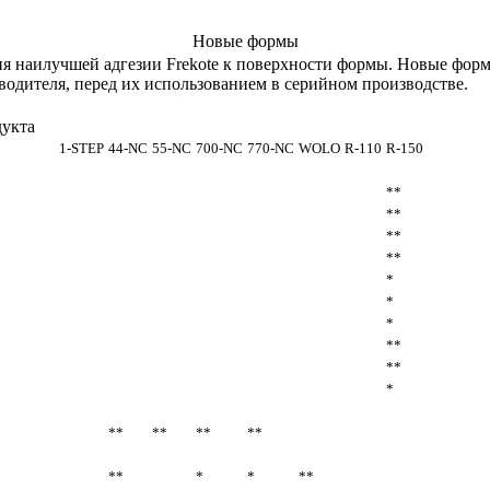
Новые формы
ия наилучшей адгезии Frekote к поверхности формы. Новые фор
дителя, перед их использованием в серийном производстве.
укта
1-STEP
44-NC
55-NC
700-NC
770-NC
WOLO
R-110
R-150
**
**
**
**
*
*
*
**
**
*
**
**
**
**
**
*
*
**