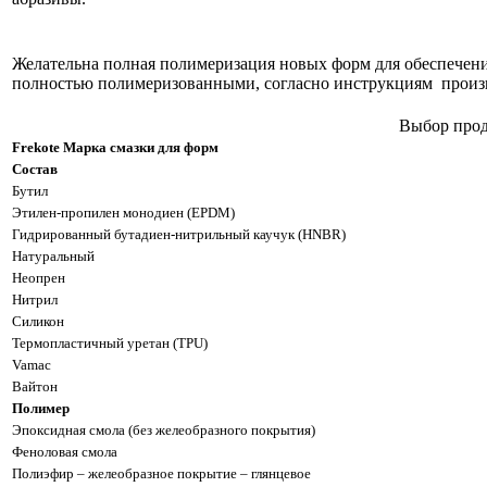
Желательна полная полимеризация новых форм для обеспечен
полностью полимеризованными, согласно инструкциям произво
Выбор прод
Frekote Марка смазки для форм
Состав
Бутил
Этилен-пропилен монодиен (EPDM)
Гидрированный бутадиен-нитрильный каучук (HNBR)
Натуральный
Неопрен
Нитрил
Силикон
Термопластичный уретан (TPU)
Vamac
Вайтон
Полимер
Эпоксидная смола (без желеобразного покрытия)
Феноловая смола
Полиэфир – желеобразное покрытие – глянцевое