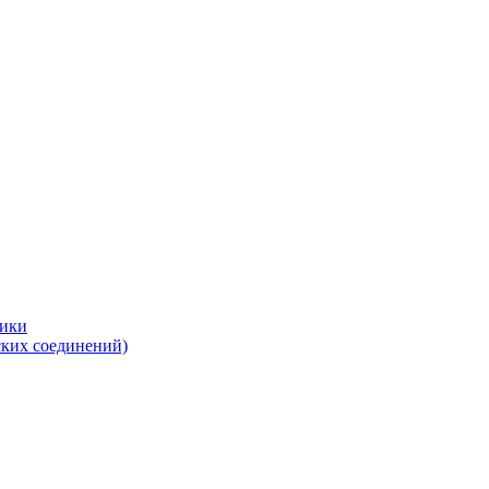
тики
ских соединений)