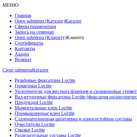
МЕНЮ
Главная
Open submenu (Каталог)
Каталог
Сферы применения
Запись на семинар
Open submenu (Клиенту)
Клиенту
Сертификаты
Контакты
Акции
Возврат
Close submenu
Каталог
Резьбовые фиксаторы Loctite
Герметики Loctite
Уплотнители для жестких фланцев и силиконовые герме
Вал-втулочные фиксаторы Loctite (фиксация цилиндриче
Продукция Loctite
Моментальные клеи Loctite
Промышленные клеи Loctite
Сталенаполненная шпатлевка и износостойкие составы
Очистители Loctite
Смазки Loctite
Разделительные составы Loctite