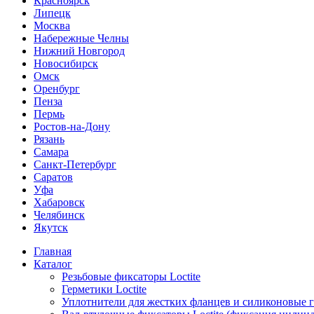
Красноярск
Липецк
Москва
Набережные Челны
Нижний Новгород
Новосибирск
Омск
Оренбург
Пенза
Пермь
Ростов-на-Дону
Рязань
Самара
Санкт-Петербург
Саратов
Уфа
Хабаровск
Челябинск
Якутск
Главная
Каталог
Резьбовые фиксаторы Loctite
Герметики Loctite
Уплотнители для жестких фланцев и силиконовые 