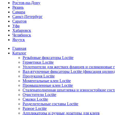
Ростов-на-Дону
Рязань
Самара
Санкт-Петербург
Саратов
Уфа
Хабаровск
Челябинск
Якутск
Главная
Каталог
Резьбовые фиксаторы Loctite
Герметики Loctite
Уплотнители для жестких фланцев и силиконовые 
Вал-втулочные фиксаторы Loctite (фиксация цилин
Продукция Loctite
Моментальные клеи Loctite
Промышленные клеи Loctite
Сталенаполненная шпатлевка и износостойкие сос
Очистители Loctite
Смазки Loctite
Разделительные составы Loctite
Разное Loctite
Аппликаторы и ручные дозаторы для клеев