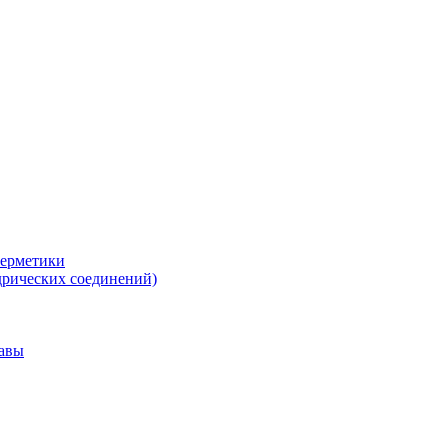
герметики
дрических соединений)
тавы