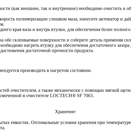
ности (как внешние, так и внутренние) необходимо очистить и
скорость полимеризации слишком мала, нанесите активатор и дай
м.
днего края вала и внутрь втулки, для обеспечения более полног
на обе склеиваемые поверхности и соберите деталь применяя сил
необходимо нагреть втулку для обеспечения достаточного зазора 
 достижения достаточной прочности продукта.
мендуется производить в нагретом состоянии.
тей очистителем, а также механически с помощью мягкой щетки
, смоченной в очистителе LOCTECH® SF 7063.
Хранение:
ытых емкостях. Оптимальные условия хранения при температуре 
та.