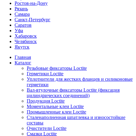
Ростов-на-Дону
Рязань
Самара
Санкт-Петербург
Саратов
Уфа
Хабаровск
Челябинск
Якутск
Главная
Каталог
Резьбовые фиксаторы Loctite
Герметики Loctite
Уплотнители для жестких фланцев и силиконовые
герметики
Вал-втулочные фиксаторы Loctite (фиксация
цилиндрических соединений)
Продукция Loctite
Моментальные клеи Loctite
Промышленные клеи Loctite
Сталенаполненная шпатлевка и износостойкие
составы
Очистители Loctite
Смазки Loctite