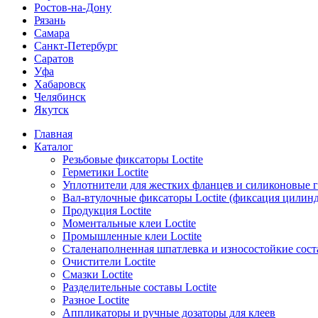
Ростов-на-Дону
Рязань
Самара
Санкт-Петербург
Саратов
Уфа
Хабаровск
Челябинск
Якутск
Главная
Каталог
Резьбовые фиксаторы Loctite
Герметики Loctite
Уплотнители для жестких фланцев и силиконовые 
Вал-втулочные фиксаторы Loctite (фиксация цилин
Продукция Loctite
Моментальные клеи Loctite
Промышленные клеи Loctite
Сталенаполненная шпатлевка и износостойкие сос
Очистители Loctite
Смазки Loctite
Разделительные составы Loctite
Разное Loctite
Аппликаторы и ручные дозаторы для клеев