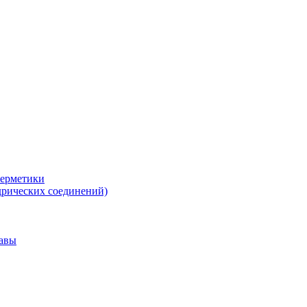
герметики
дрических соединений)
тавы