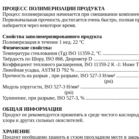
ПРОЦЕСС ПОЛИМЕРИЗАЦИИ ПРОДУКТА
Процесс полимеризации начинается при смешивании компонен
Первоначальная прочность достигается очень быстро, полная п
набирается через некоторое время.
Свойства заполимеризированного продукта
Полимеризация в течение 1 нед. 22 °C
Физические свойства:
Температура стеклования (Tg) ISO 11359-2, °C ...................................
Твёрдость по Шору, ISO 868, Дюрометр D ...........................................
Коэффициент теплового расширения, ISO 11359-2 K -1: Ниже Tg (11
Линейная усадка, ASTM D 792 % ........................................................
Прочность на разрыв , при разрыве, ISO 527-3 Н/мм² .........................
(psi) (2 
Модуль упругости, ISO 527-3 Н/мм² ....................................................
(psi) (139 
Удлинение, при разрыве, ISO 527-3, % ................................................
ОБЩАЯ ИНФОРМАЦИЯ
Продукт не рекомендуется применять в среде чистого кислород
хлора и других сильных окислителей.
ХРАНЕНИЕ
Продукт необходимо хранить в сухом прохладном месте в закр