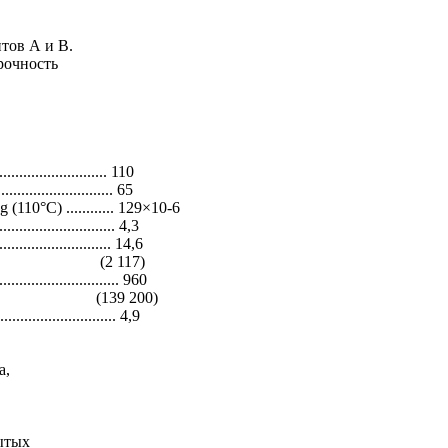
тов А и В.
рочность
..................... 110
...................... 65
0°C) ............ 129×10-6
........................ 4,3
..................... 14,6
117)
......................... 960
200)
........................ 4,9
а,
ытых