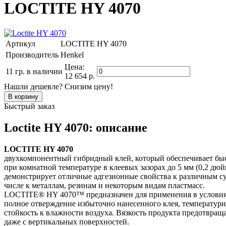
LOCTITE HY 4070
Артикул
LOCTITE HY 4070
Производитель
Henkel
Цена:
11 гр.
в наличии
12 654 р.
Нашли дешевле? Снизим цену!
Быстрый заказ
Loctite HY 4070: описание
LOCTITE HY 4070
двухкомпонентный гибридный клей, который обеспечивает б
при комнатной температуре в клеевых зазорах до 5 мм (0,2 дюй
демонстрирует отличные адгезионные свойства к различным су
числе к металлам, резинам и некоторым видам пластмасс.
LOCTITE® HY 4070™ предназначен для применения в условиях
полное отверждение избыточно нанесенного клея, температурн
стойкость к влажности воздуха. Вязкость продукта предотвраща
даже с вертикальных поверхностей.