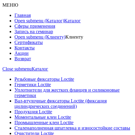
МЕНЮ
Главная
Open submenu (Каталог)
Каталог
Сферы применения
Запись на семинар
Open submenu (Клиенту)
Клиенту
Сертификаты
Контакты
Акции
Возврат
Close submenu
Каталог
Резьбовые фиксаторы Loctite
Герметики Loctite
Уплотнители для жестких фланцев и силиконовые
герметики
Вал-втулочные фиксаторы Loctite (фиксация
цилиндрических соединений)
Продукция Loctite
Моментальные клеи Loctite
Промышленные клеи Loctite
Сталенаполненная шпатлевка и износостойкие составы
Очистители Loctite