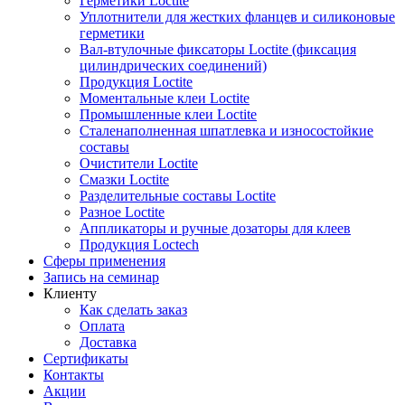
Герметики Loctite
Уплотнители для жестких фланцев и силиконовые
герметики
Вал-втулочные фиксаторы Loctite (фиксация
цилиндрических соединений)
Продукция Loctite
Моментальные клеи Loctite
Промышленные клеи Loctite
Сталенаполненная шпатлевка и износостойкие
составы
Очистители Loctite
Смазки Loctite
Разделительные составы Loctite
Разное Loctite
Аппликаторы и ручные дозаторы для клеев
Продукция Loctech
Сферы применения
Запись на семинар
Клиенту
Как сделать заказ
Оплата
Доставка
Сертификаты
Контакты
Акции