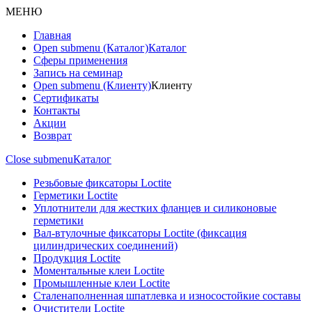
МЕНЮ
Главная
Open submenu (Каталог)
Каталог
Сферы применения
Запись на семинар
Open submenu (Клиенту)
Клиенту
Сертификаты
Контакты
Акции
Возврат
Close submenu
Каталог
Резьбовые фиксаторы Loctite
Герметики Loctite
Уплотнители для жестких фланцев и силиконовые
герметики
Вал-втулочные фиксаторы Loctite (фиксация
цилиндрических соединений)
Продукция Loctite
Моментальные клеи Loctite
Промышленные клеи Loctite
Сталенаполненная шпатлевка и износостойкие составы
Очистители Loctite