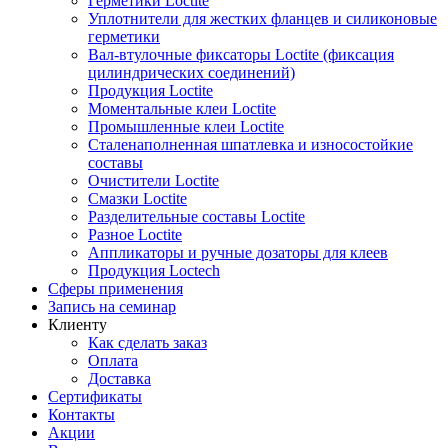
Герметики Loctite
Уплотнители для жестких фланцев и силиконовые
герметики
Вал-втулочные фиксаторы Loctite (фиксация
цилиндрических соединений)
Продукция Loctite
Моментальные клеи Loctite
Промышленные клеи Loctite
Сталенаполненная шпатлевка и износостойкие
составы
Очистители Loctite
Смазки Loctite
Разделительные составы Loctite
Разное Loctite
Аппликаторы и ручные дозаторы для клеев
Продукция Loctech
Сферы применения
Запись на семинар
Клиенту
Как сделать заказ
Оплата
Доставка
Сертификаты
Контакты
Акции