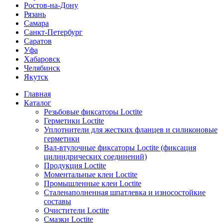
Ростов-на-Дону
Рязань
Самара
Санкт-Петербург
Саратов
Уфа
Хабаровск
Челябинск
Якутск
Главная
Каталог
Резьбовые фиксаторы Loctite
Герметики Loctite
Уплотнители для жестких фланцев и силиконовые
герметики
Вал-втулочные фиксаторы Loctite (фиксация
цилиндрических соединений)
Продукция Loctite
Моментальные клеи Loctite
Промышленные клеи Loctite
Сталенаполненная шпатлевка и износостойкие
составы
Очистители Loctite
Смазки Loctite