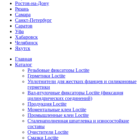
Ростов-на-Дону
Рязань
Самара
Санкт-Петербург
Саратов
Уфа
Хабаровск
Челябинск
Якутск
Главная
Каталог
Резьбовые фиксаторы Loctite
Герметики Loctite
Уплотнители для жестких фланцев и силиконовые
герметики
Вал-втулочные фиксаторы Loctite (фиксация
цилиндрических соединений)
Продукция Loctite
Моментальные клеи Loctite
Промышленные клеи Loctite
Сталенаполненная шпатлевка и износостойкие
составы
Очистители Loctite
Смазки Loctite