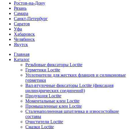
Ростов-на-Дону
Рязань
Самара
Санкт-Петербург
Саратов
Уфа
Хабаровск
Челябинск
Якутск
Главная
Каталог
Резьбовые фиксаторы Loctite
Герметики Loctite
Уплотнители для жестких фланцев и силиконовые
герметики
Вал-втулочные фиксаторы Loctite (фиксация
цилиндрических соединений)
Продукция Loctite
Моментальные клеи Loctite
Промышленные клеи Loctite
Сталенаполненная шпатлевка и износостойкие
составы
Очистители Loctite
Смазки Loctite